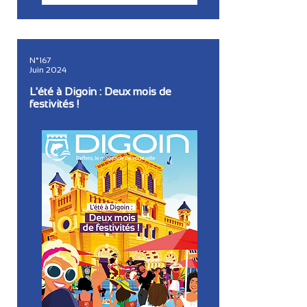
N°167
Juin 2024
L'été à Digoin : Deux mois de
festivités !