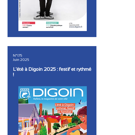
N°175
Juin 2025
L'été à Digoin 2025 : festif et rythmé
!