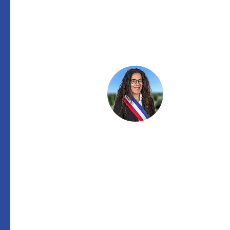
ÉLU RÉFÉRENT
Elisabeth
DE ASCENSAO
Adjointe au Maire en charge de la
Vie Associative, du devoir de
mémoire et de la sécurité
eascensao@ville-digoin.fr