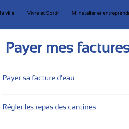
a ville
Vivre et Sortir
M'installer et entreprend
Payer mes facture
Payer sa facture d'eau
Pour le paiement de votre prochaine facture d’eau et d’assain
évoluent ! 👉 Trois nouvelles modalités de paiement s’offriront 
Régler les repas des cantines
(solution PayFiP) : le télépaiement par carte bancaire sur Inter
régler vos factures 24H/24 sans avoir à vous déplacer et ce
informatique sécurisé. Une fois connecté (en mode sécurisé) 
La ville de Digoin et la Direction Générale des Finances Publi
de la DGFiP (www.payfip.gouv.fr), vous aurez à saisir dans le 