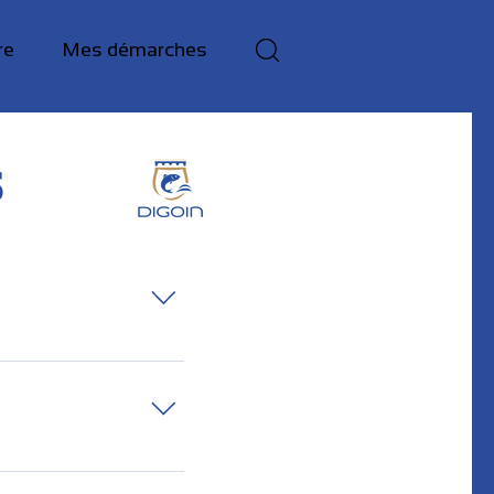
re
Mes démarches
s
issement, les modalités
à vous : 1/ Par internet
net dit "TIPI" permet de
 dans un environnement
sur la page de paiement
ques ont mis à votre
formulaire proposé