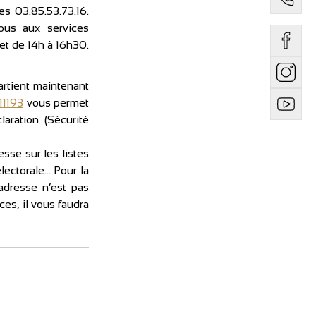
s 03.85.53.73.16. 
us aux services 
techniques de la commune (annexe de la mairie) du lundi au vendredi de 8h30 à 11h30 et de 14h à 16h30. 
rtient maintenant 
11193
 vous permet 
ration (Sécurité 
se sur les listes 
lectorale… Pour la 
adresse n’est pas 
es, il vous faudra 