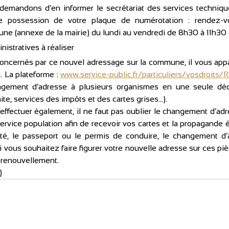
emandons d’en informer le secrétariat des services technique
re possession de votre plaque de numérotation : rendez-vo
stratives à réaliser
concernés par ce nouvel adressage sur la commune, il vous appa
. La plateforme : 
www.service-public.fr/particuliers/vosdroits/R
ngement d’adresse à plusieurs organismes en une seule décla
aite, services des impôts et des cartes grises…).
ffectuer également, il ne faut pas oublier le changement d’adres
ervice population afin de recevoir vos cartes et la propagande é
tité, le passeport ou le permis de conduire, le changement d’
si vous souhaitez faire figurer votre nouvelle adresse sur ces pièc
 renouvellement.
)