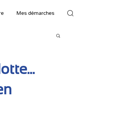
re
Mes démarches
tte...
en