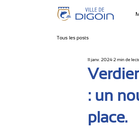
M
Tous les posts
11 janv. 2024
2 min de lect
Verdier
: un no
place.