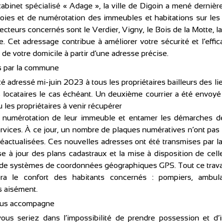
cabinet spécialisé « Adage », la ville de Digoin a mené dernièr
ies et de numérotation des immeubles et habitations sur les 
ecteurs concernés sont le Verdier, Vigny, le Bois de la Motte, l
e. Cet adressage contribue à améliorer votre sécurité et l’effic
 de votre domicile à partir d’une adresse précise. 
s par la commune
é adressé mi-juin 2023 à tous les propriétaires bailleurs des li
s locataires le cas échéant. Un deuxième courrier a été envoy
 les propriétaires à venir récupérer
e numérotation de leur immeuble et entamer les démarches de
vices. À ce jour, un nombre de plaques numératives n’ont pas 
éactualisées. Ces nouvelles adresses ont été transmises par la 
e à jour des plans cadastraux et la mise à disposition de celle
 de systèmes de coordonnées géographiques GPS. Tout ce travail
rera le confort des habitants concernés : pompiers, ambulan
s aisément.
vous accompagne 
us seriez dans l’impossibilité de prendre possession et d’in