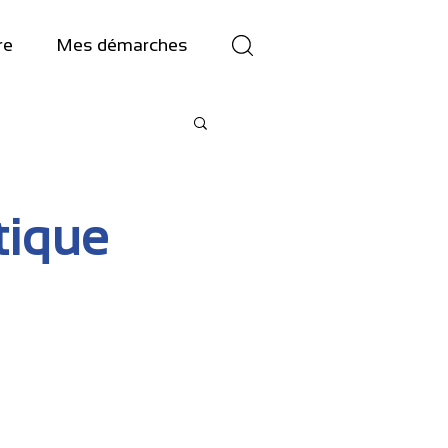
re
Mes démarches
tique