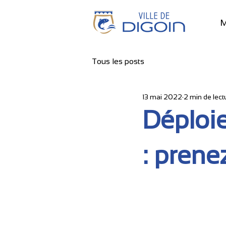
M
Tous les posts
13 mai 2022
2 min de lect
Déploie
: prene