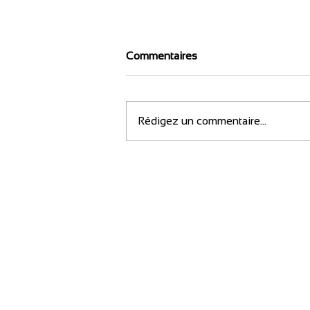
Commentaires
Rédigez un commentaire...
L'été à Digoin 2026 :
demandez le programme !