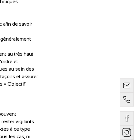
chniques.
afin de savoir 
, généralement 
ent au très haut 
ordre et 
ues au sein des 
lfaçons et assurer 
s « Objectif 
souvent 
ester vigilants. 
xtes à ce type 
us les cas, ni 