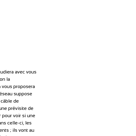
tudiera avec vous 
on la 
en vous proposera 
 réseau suppose 
 câble de 
une prévisite de 
 pour voir si une 
ns celle-ci, les 
ts ; ils vont au 