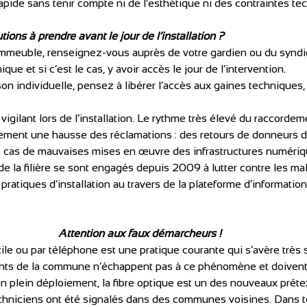
rapide sans tenir compte ni de l’esthétique ni des contraintes te
ions à prendre avant le jour de l’installation ?
mmeuble, renseignez-vous auprès de votre gardien ou du syndic 
nique et si c’est le cas, y avoir accès le jour de l’intervention.
on individuelle, pensez à libérer l’accès aux gaines techniques
igilant lors de l’installation. Le rythme très élevé du raccordem
lement une hausse des réclamations : des retours de donneurs d’
s cas de mauvaises mises en œuvre des infrastructures numériq
de la filière se sont engagés depuis 2009 à lutter contre les ma
pratiques d’installation au travers de la plateforme d’information
Attention aux faux démarcheurs !
e ou par téléphone est une pratique courante qui s’avère très 
ants de la commune n’échappent pas à ce phénomène et doivent r
en plein déploiement, la fibre optique est un des nouveaux préte
chniciens ont été signalés dans des communes voisines. Dans to