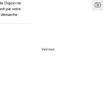
de Digoin ne 
né par votre 
e démarche 
Voir tout