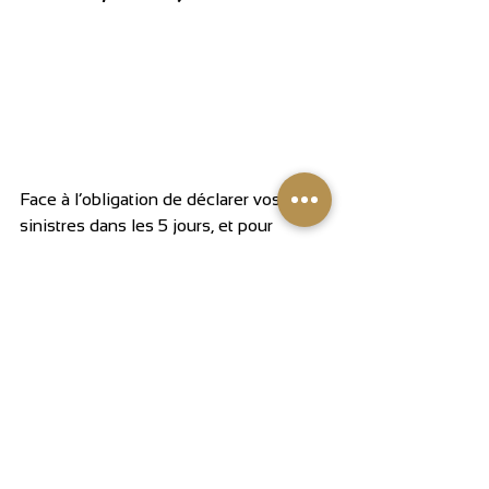
Face à l’obligation de déclarer vos 
sinistres dans les 5 jours, et pour 
faciliter le travail des services 
d’assurances, deux permanences se 
tiendront cet après-midi et demain à 
Digoin si vous avez des difficultés à 
accéder à internet.
Ce mercredi jusqu’à 17h à l’Office de 
Tourisme (rue Nationale), avec les 
conseillers numériques de la 
Communautés de Communes Le Grand 