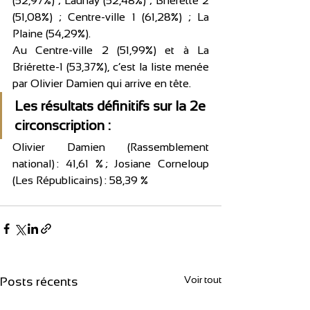
(52,97%) ; Launay (52,48%) ; Briérette 2 
(51,08%) ; Centre-ville 1 (61,28%) ; La 
Plaine (54,29%).
Au Centre-ville 2 (51,99%) et à La 
Briérette-1 (53,37%), c’est la liste menée 
par Olivier Damien qui arrive en tête.
Les résultats définitifs sur la 2e 
circonscription :
Olivier Damien (Rassemblement 
national) : 41,61 % ; Josiane Corneloup 
(Les Républicains) : 58,39 %
Voir tout
Posts récents